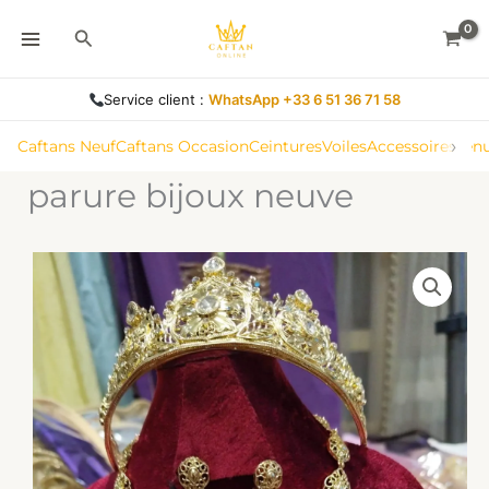
Aller
Rechercher
au
contenu
Service client :
WhatsApp +33 6 51 36 71 58
›
Caftans Neuf
Caftans Occasion
Ceintures
Voiles
Accessoires
Ten
parure bijoux neuve