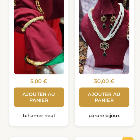
5,00
€
30,00
€
AJOUTER AU
AJOUTER AU
PANIER
PANIER
tchamer neuf
parure bijoux
Le
Le