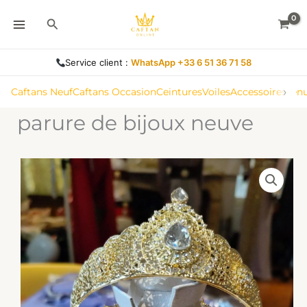
bijoux
Aller
Rechercher
neuve
au
contenu
Service client :
WhatsApp +33 6 51 36 71 58
›
Caftans Neuf
Caftans Occasion
Ceintures
Voiles
Accessoires
Ten
parure de bijoux neuve
quantité
de
parure
de
bijoux
neuve