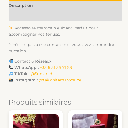
Description
Informations complémentaires
Accessoire marocain élégant, parfait pour
accompagner vos tenues.
N’hésitez pas à me contacter si vous avez la moindre
question.
Contact & Réseaux
WhatsApp :
+33 6 51 36 71 58
TikTok :
@Soniarichi
Instagram :
@tak.chitamarocaine
Produits similaires