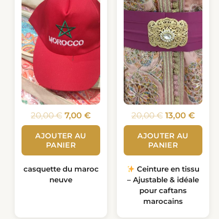
20,00 €.
7,00 €.
20,00 €.
13,00 
20,00
€
7,00
€
20,00
€
13,00
€
AJOUTER AU
AJOUTER AU
PANIER
PANIER
casquette du maroc
Ceinture en tissu
neuve
– Ajustable & idéale
pour caftans
marocains