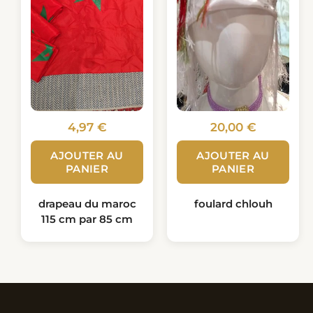
4,97
€
20,00
€
AJOUTER AU
AJOUTER AU
PANIER
PANIER
drapeau du maroc
foulard chlouh
115 cm par 85 cm