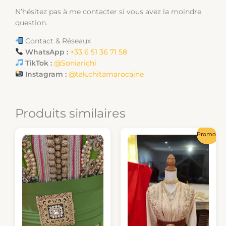
N’hésitez pas à me contacter si vous avez la moindre
question.
Contact & Réseaux
WhatsApp :
+33 6 51 36 71 58
TikTok :
@Soniarichi
Instagram :
@tak.chitamarocaine
Produits similaires
Le
Le
Promo !
prix
prix
initial
actue
était :
est :
15,00 €.
13,00 