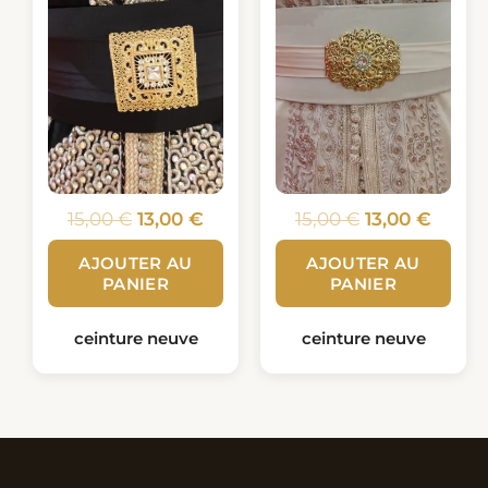
15,00
€
13,00
€
15,00
€
13,00
€
AJOUTER AU
AJOUTER AU
PANIER
PANIER
ceinture neuve
ceinture neuve