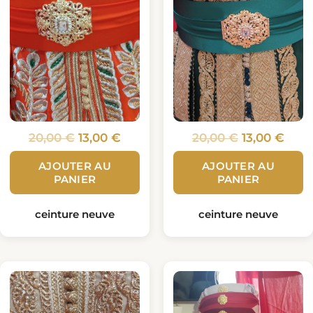
20,00
€
13,00
€
20,00
€
13,00
€
AJOUTER AU
AJOUTER AU
PANIER
PANIER
ceinture neuve
ceinture neuve