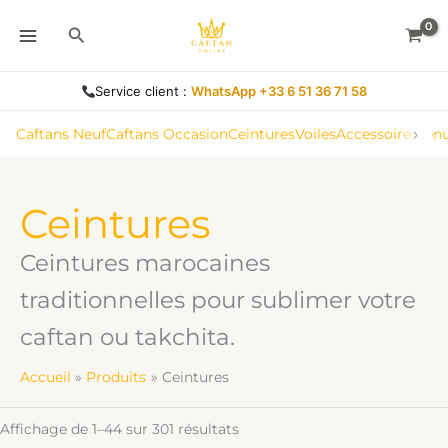
Trié
Aller
du
Rechercher
au
plus
récent
contenu
au
plus
ancien
Service client :
WhatsApp +33 6 51 36 71 58
›
Caftans Neuf
Caftans Occasion
Ceintures
Voiles
Accessoires
Ten
Ceintures
Ceintures marocaines
traditionnelles pour sublimer votre
caftan ou takchita.
Accueil
Produits
Ceintures
Affichage de 1–44 sur 301 résultats