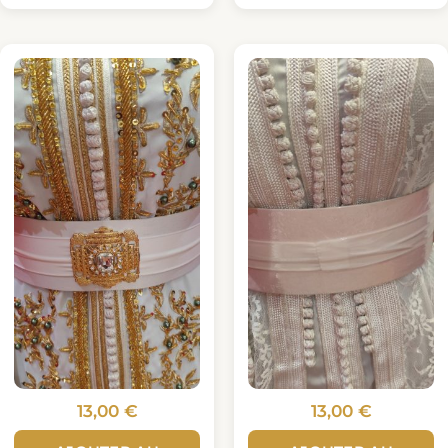
13,00
€
13,00
€