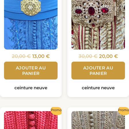
20,00
€
13,00
€
30,00
€
20,00
€
AJOUTER AU
AJOUTER AU
PANIER
PANIER
ceinture neuve
ceinture neuve
Le
Le
Le
Le
Promo !
Promo 
prix
prix
prix
prix
initial
actuel
initial
actu