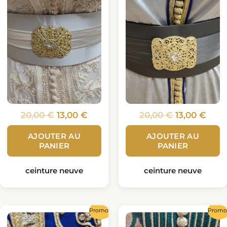
20,00
€
13,00
€
20,00
€
13,00
€
AJOUTER AU
AJOUTER AU
PANIER
PANIER
ceinture neuve
ceinture neuve
Le
Le
Le
Le
Promo !
Promo 
prix
prix
prix
prix