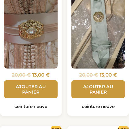
20,00
€
13,00
€
20,00
€
13,00
€
AJOUTER AU
AJOUTER AU
PANIER
PANIER
ceinture neuve
ceinture neuve
Le
Le
Le
Le
Promo !
Promo 