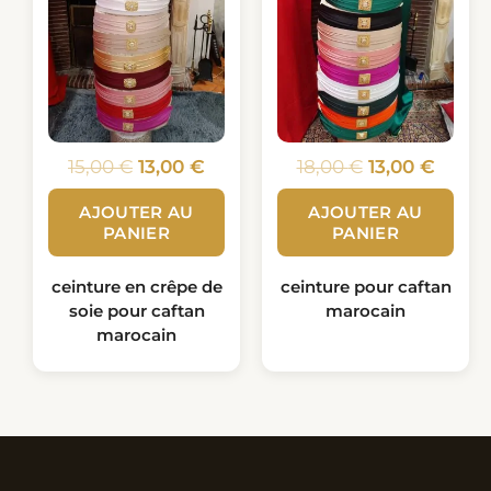
15,00
€
13,00
€
18,00
€
13,00
€
AJOUTER AU
AJOUTER AU
PANIER
PANIER
ceinture en crêpe de
ceinture pour caftan
soie pour caftan
marocain
marocain