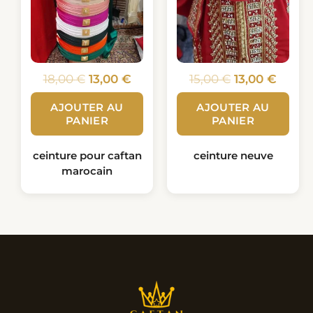
18,00
€
13,00
€
15,00
€
13,00
€
AJOUTER AU
AJOUTER AU
PANIER
PANIER
ceinture pour caftan
ceinture neuve
marocain