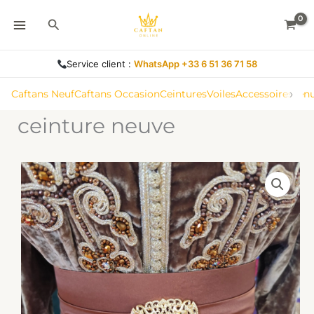
Aller
Rechercher
au
contenu
Service client :
WhatsApp +33 6 51 36 71 58
›
Caftans Neuf
Caftans Occasion
Ceintures
Voiles
Accessoires
Ten
ceinture neuve
quantité
de
ceinture
neuve