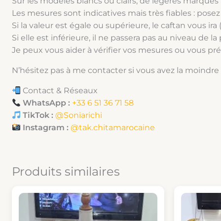
Sur les modèles blancs ou clairs, de légères marques a
Les mesures sont indicatives mais très fiables : posez l
Si la valeur est égale ou supérieure, le caftan vous i
Si elle est inférieure, il ne passera pas au niveau de la 
Je peux vous aider à vérifier vos mesures ou vous pr
N’hésitez pas à me contacter si vous avez la moindre
Contact & Réseaux
WhatsApp :
+33 6 51 36 71 58
TikTok :
@Soniarichi
Instagram :
@tak.chitamarocaine
Produits similaires