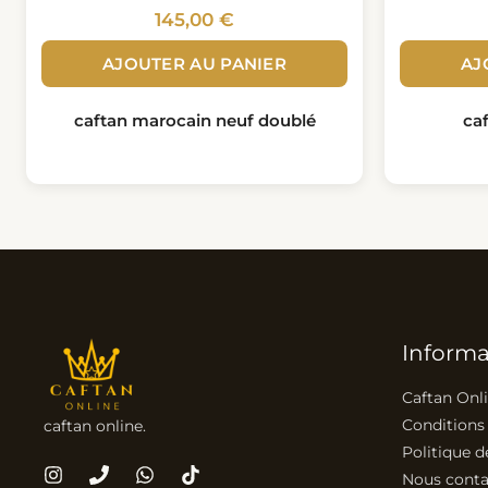
145,00
€
AJOUTER AU PANIER
AJ
caftan marocain neuf doublé
ca
Informa
Caftan Onl
Conditions
caftan online.
Politique d
Nous conta