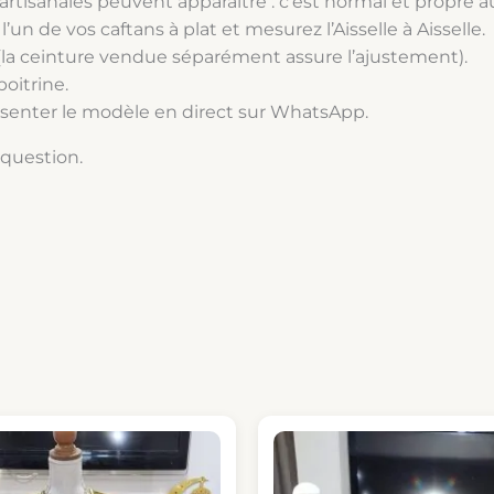
rtisanales peuvent apparaître : c’est normal et propre au 
’un de vos caftans à plat et mesurez l’Aisselle à Aisselle.
ra (la ceinture vendue séparément assure l’ajustement).
poitrine.
ésenter le modèle en direct sur WhatsApp.
 question.
Le
prix
initial