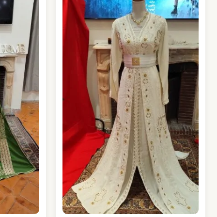
est :
 €.
99,00 €.