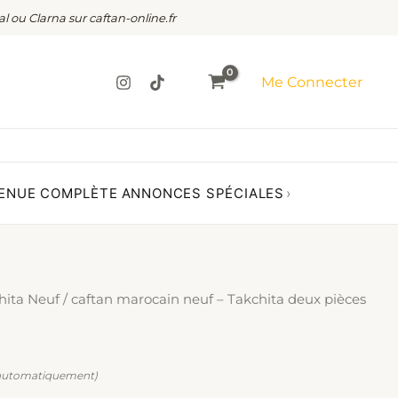
al ou Clarna sur caftan-online.fr
Me Connecter
ENUE COMPLÈTE
ANNONCES SPÉCIALES
›
hita Neuf
/ caftan marocain neuf – Takchita deux pièces
 automatiquement)