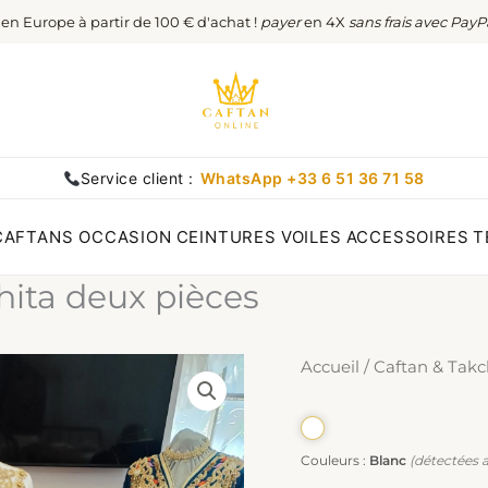
t en Europe à partir de 100 € d'achat !
payer
en 4X
sans frais avec PayP
Service client :
WhatsApp +33 6 51 36 71 58
CAFTANS OCCASION
CEINTURES
VOILES
ACCESSOIRES
T
hita deux pièces
Accueil
/
Caftan & Takc
Couleurs :
Blanc
(détectées