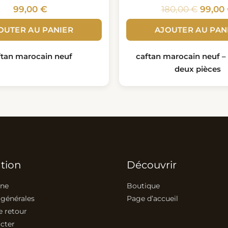
99,00
€
180,00
€
99,00
OUTER AU PANIER
AJOUTER AU PAN
ftan marocain neuf
caftan marocain neuf – 
deux pièces
tion
Découvrir
ine
Boutique
 générales
Page d’accueil
e retour
cter