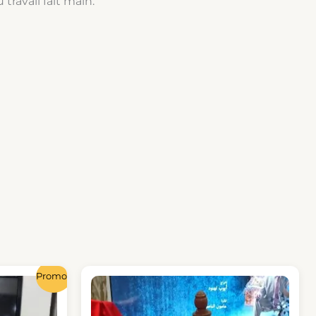
travail fait main.
Le
Promo !
prix
actuel