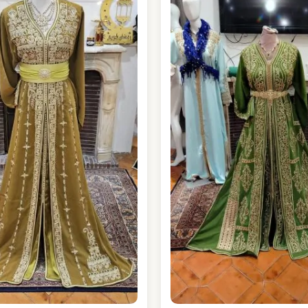
était :
180,00