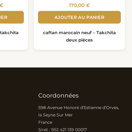
€
170,00
€
IER
AJOUTER AU PANIER
takchita
caftan marocain neuf – Takchita
deux pièces
Coordonnées
598 Avenue Honoré d’Estienne d’Orves,
la Seyne Sur Mer
France
Siret : 952 421 139 00017