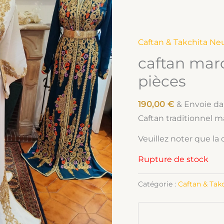
Caftan & Takchita Ne
caftan maro
pièces
190,00
€
& Envoie da
Caftan traditionnel ma
Veuillez noter que la 
Rupture de stock
Catégorie :
Caftan & Tak