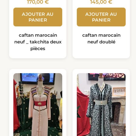
170,00
€
145,00
€
AJOUTER AU
AJOUTER AU
PANIER
PANIER
caftan marocain
caftan marocain
neuf _ takchita deux
neuf doublé
pièces