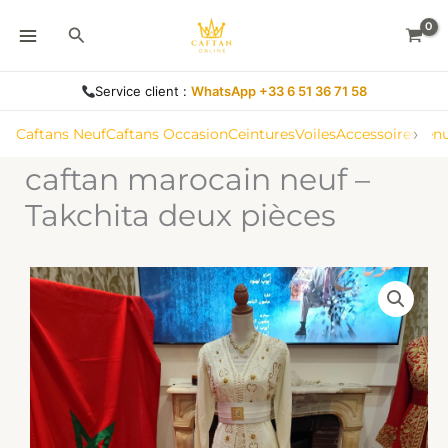
marocain
Aller
neuf
Rechercher
au
–
contenu
Takchita
deux
Service client :
WhatsApp +33 6 51 36 71 58
pièces
›
Caftans Neuf
Caftans Occasion
Ceintures
Voiles
Accessoires
Ten
caftan marocain neuf –
Takchita deux pièces
quantité
de
caftan
marocain
neuf
–
Takchita
deux