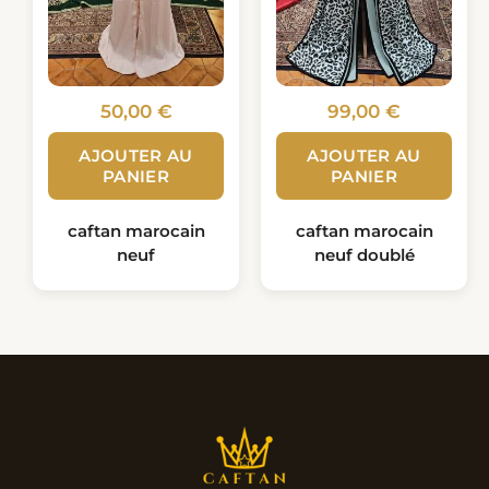
50,00
€
99,00
€
AJOUTER AU
AJOUTER AU
PANIER
PANIER
caftan marocain
caftan marocain
neuf
neuf doublé