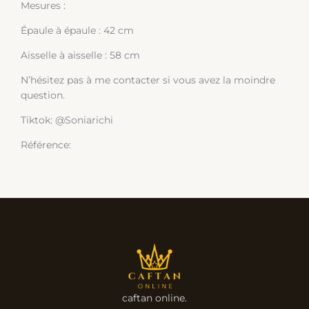
Mesures :
Épaule à épaule : 42 cm
Aisselle à aisselle : 58 cm
N’hésitez pas à me contacter si vous avez la moindre
question.
Tiktok: @Soniarichi
Référence:
caftan online.