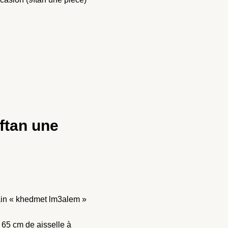
ftan une
main « khedmet lm3alem »
 65 cm de aisselle à