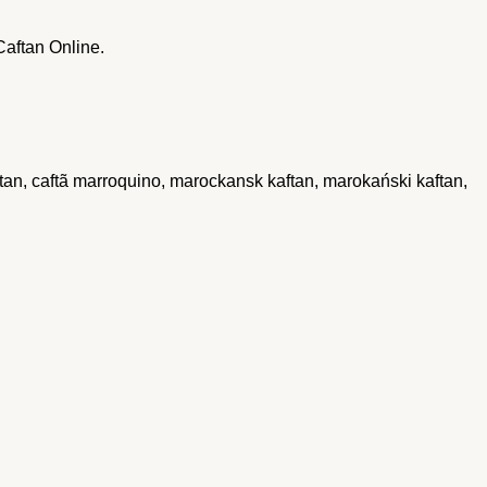
Caftan Online.
tan, caftã marroquino, marockansk kaftan, marokański kaftan,