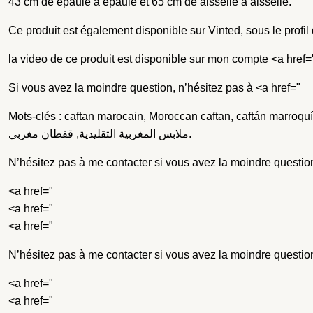
43 cm de épaule à épaule et 65 cm de aisselle à aisselle.
Ce produit est également disponible sur Vinted, sous le profil 
la video de ce produit est disponible sur mon compte <a href=
Si vous avez la moindre question, n’hésitez pas à <a href="
Mots-clés : caftan marocain, Moroccan caftan, caftán marroqu
ملابس المغربية التقليدية, قفطان مغربي.
N’hésitez pas à me contacter si vous avez la moindre questio
<a href="
<a href="
<a href="
N’hésitez pas à me contacter si vous avez la moindre questio
<a href="
<a href="