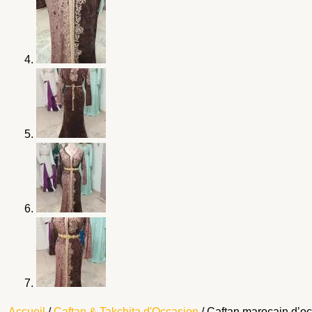
Accueil
/
Caftan & Takchita d'Occasion
/ Caftan marocain d’oc