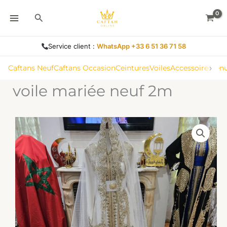
Aller
Rechercher
au
contenu
Service client :
WhatsApp +33 6 51 36 71 58
›
Caftans Neuf
Caftans Occasion
Ceintures
Voiles
Accessoires
Ten
voile mariée neuf 2m