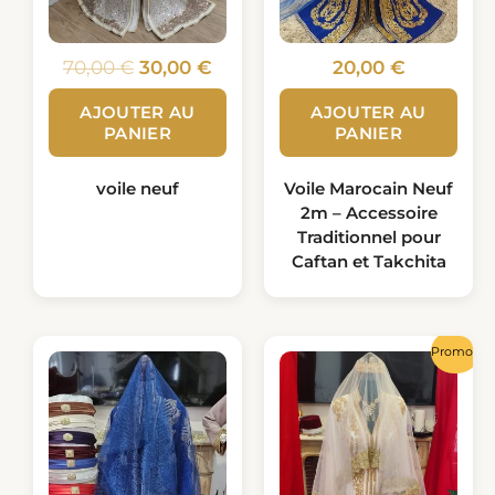
70,00
€
30,00
€
20,00
€
AJOUTER AU
AJOUTER AU
PANIER
PANIER
voile neuf
Voile Marocain Neuf
2m – Accessoire
Traditionnel pour
Caftan et Takchita
Le
Le
Promo !
prix
prix
initial
actu
était :
est :
150,00 €.
80,00