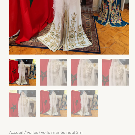
Accueil
/
Voiles
/ voile mariée neuf 2m