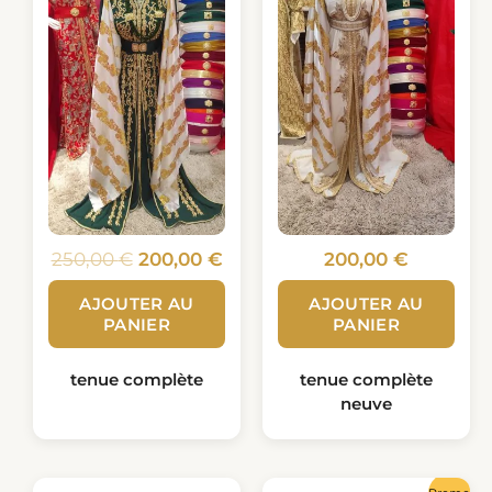
250,00 €.
200,00 €.
250,00
€
200,00
€
200,00
€
AJOUTER AU
AJOUTER AU
PANIER
PANIER
tenue complète
tenue complète
neuve
Le
Le