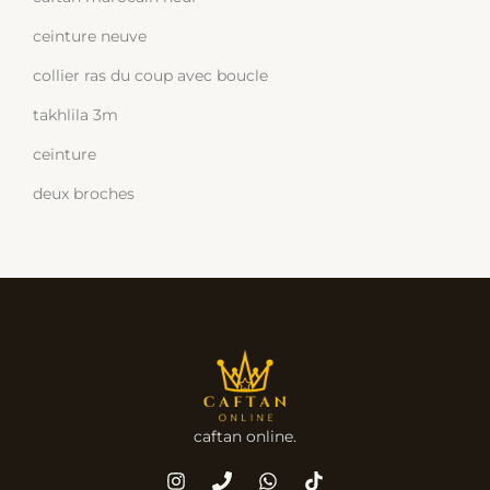
ceinture neuve
collier ras du coup avec boucle
takhlila 3m
ceinture
deux broches
caftan online.