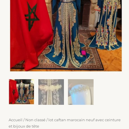
Accueil
/
Non classé
/ lot caftan marocain neuf avec ceinture
et bijoux de tête