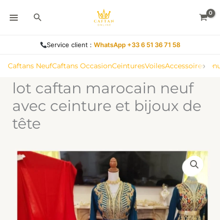
Aller
Rechercher
au
contenu
Service client :
WhatsApp +33 6 51 36 71 58
›
Caftans Neuf
Caftans Occasion
Ceintures
Voiles
Accessoires
Ten
lot caftan marocain neuf
avec ceinture et bijoux de
tête