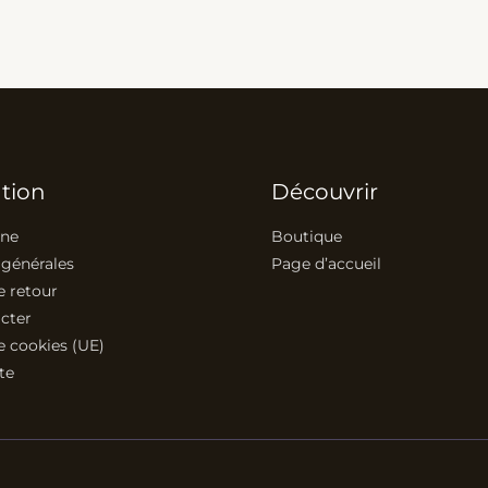
tion
Découvrir
ine
Boutique
 générales
Page d’accueil
e retour
cter
e cookies (UE)
te