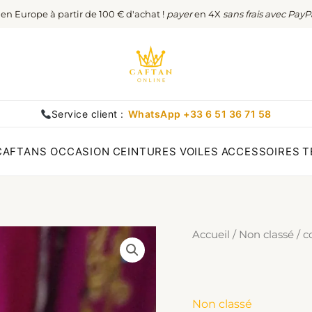
t en Europe à partir de 100 € d'achat !
payer
en 4X
sans frais avec PayP
Service client :
WhatsApp +33 6 51 36 71 58
CAFTANS OCCASION
CEINTURES
VOILES
ACCESSOIRES
T
Accueil
/
Non classé
/ c
Non classé