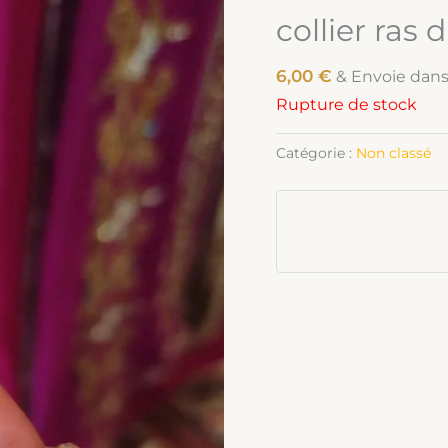
collier ras 
6,00
€
& Envoie dan
Rupture de stock
Catégorie :
Non classé