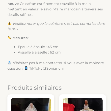
neuve
Ce caftan est finement travaillé à la main,
mettant en valeur le savoir-faire marocain à travers ses
détails raffinés.
Veuillez noter que la ceinture n’est pas comprise dans
le prix.
Mesures :
Épaule à épaule : 45 cm
Aisselle à aisselle : 62 cm
N’hésitez pas à me contacter si vous avez la moindre
question.
TikTok : @Soniarichi
Produits similaires