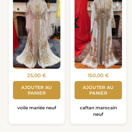
25,00
€
150,00
€
AJOUTER AU
AJOUTER AU
PANIER
PANIER
voile mariée neuf
caftan marocain
neuf