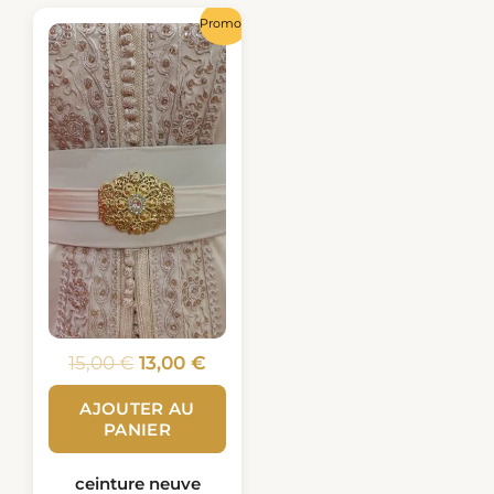
Le
Le
Promo !
prix
prix
initial
actuel
était :
est :
15,00 €.
13,00 €.
15,00
€
13,00
€
AJOUTER AU
PANIER
ceinture neuve