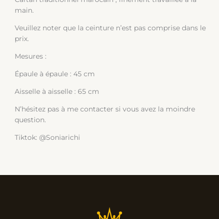
main.
Veuillez noter que la ceinture n’est pas comprise dans le
prix.
Mesures :
Épaule à épaule : 45 cm
Aisselle à aisselle : 65 cm
N’hésitez pas à me contacter si vous avez la moindre
question.
Tiktok: @Soniarichi