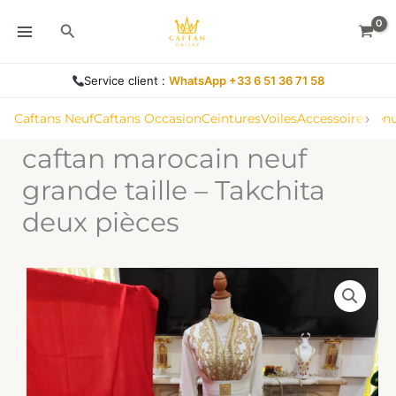
Aller
Rechercher
au
contenu
Service client :
WhatsApp +33 6 51 36 71 58
›
Caftans Neuf
Caftans Occasion
Ceintures
Voiles
Accessoires
Ten
caftan marocain neuf
grande taille – Takchita
deux pièces