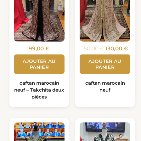
99,00
€
150,00
€
130,00
€
AJOUTER AU
AJOUTER AU
PANIER
PANIER
caftan marocain
caftan marocain
neuf – Takchita deux
neuf
pièces