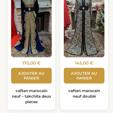
170,00
€
145,00
€
AJOUTER AU
AJOUTER AU
PANIER
PANIER
caftan marocain
caftan marocain
neuf – takchita deux
neuf doublé
pieces