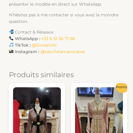
présenter le modèle en direct sur WhatsApp.
N’hésitez pas à me contacter si vous avez la moindre
question.
Contact & Réseaux
WhatsApp :
+33 6 51 36 71 58
TikTok :
@Soniarichi
Instagram :
@tak.chitamarocaine
Produits similaires
Le
Le
Promo !
prix
prix
initial
actu
était :
est :
150,00 €.
130,