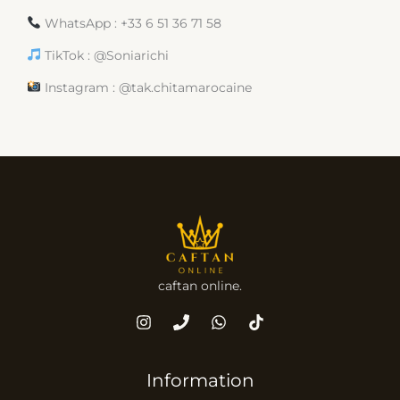
WhatsApp : +33 6 51 36 71 58
TikTok : @Soniarichi
Instagram : @tak.chitamarocaine
caftan online.
Information