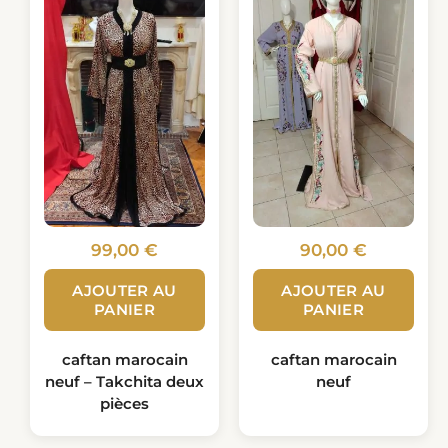
99,00
€
90,00
€
AJOUTER AU
AJOUTER AU
PANIER
PANIER
caftan marocain
caftan marocain
neuf – Takchita deux
neuf
pièces