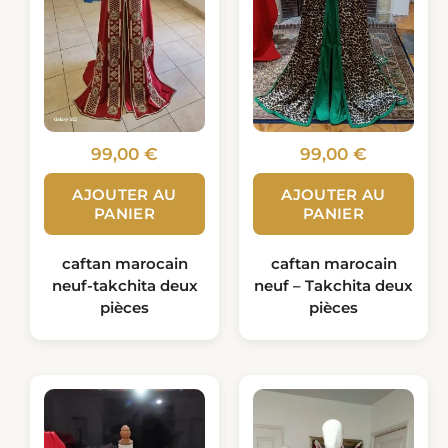
99,00
€
99,00
€
AJOUTER AU
AJOUTER AU
PANIER
PANIER
caftan marocain
caftan marocain
neuf-takchita deux
neuf – Takchita deux
pièces
pièces