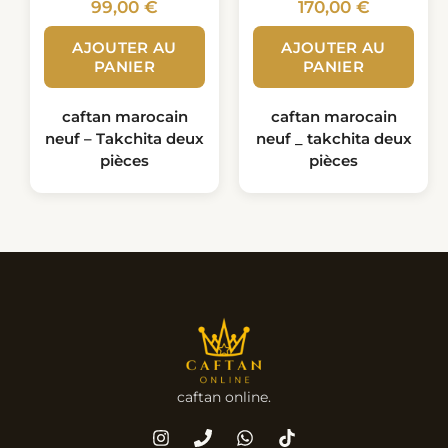
99,00
€
170,00
€
AJOUTER AU
AJOUTER AU
PANIER
PANIER
caftan marocain
caftan marocain
neuf – Takchita deux
neuf _ takchita deux
pièces
pièces
caftan online.