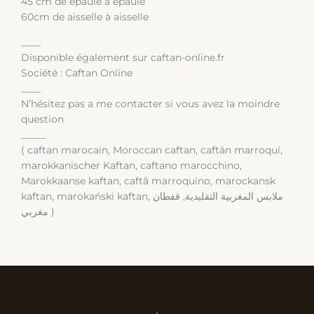
45 cm de épaule à épaule
60cm de aisselle à aisselle
____
Disponible également sur caftan-online.fr
Société : Caftan Online
____
N’hésitez pas a me contacter si vous avez la moindre
question
_____
( caftan marocain, Moroccan caftan, caftán marroquí,
marokkanischer Kaftan, caftano marocchino,
Marokkaanse kaftan, caftã marroquino, marockansk
kaftan, marokański kaftan, ملابس المغربية التقليدية, قفطان
مغربي )