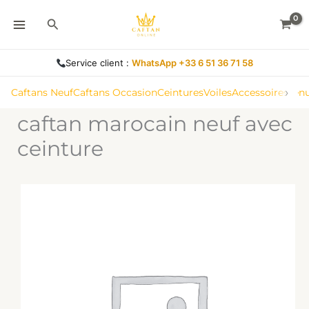
Aller
Rechercher
au
contenu
Service client :
WhatsApp +33 6 51 36 71 58
›
Caftans Neuf
Caftans Occasion
Ceintures
Voiles
Accessoires
Ten
caftan marocain neuf avec
ceinture