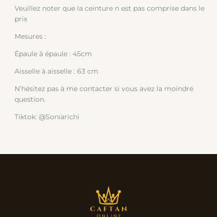
Veuillez noter que la ceinture n est pas comprise dans le
prix
Mesures :
Épaule à épaule : 45cm
Aisselle à aisselle : 63 cm
N’hésitez pas à me contacter si vous avez la moindre
question.
Tiktok: @Soniarichi