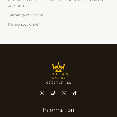
question.
Tiktok: @Soniarichi
Référence : Cn764
caftan online.
Information