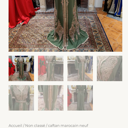
Accueil
/
Non classé
/ caftan marocain neuf