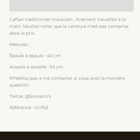
Informations complémentaires
Caftan traditionnel marocain , finement travaillée à la
main. Veuillez noter que la ceinture n’est pas comprise
dans le prix.
Mesures :
Épaule à épaule : 40 cm
Aisselle à aisselle : 54 cm
N’hésitez pas à me contacter si vous avez la moindre
question.
Tiktok: @Soniarichi
Référence : Cn762