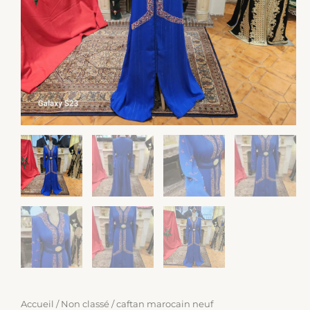
Accueil
/
Non classé
/ caftan marocain neuf