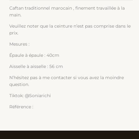
Caftan traditionnel marocain , finement travaillée à la
main.
Veuillez noter que la ceinture n’est pas comprise dans le
prix.
Mesures :
Épaule à épaule : 40cm
Aisselle à aisselle : 56 cm
N’hésitez pas à me contacter si vous avez la moindre
question.
Tiktok: @Soniarichi
Référence :