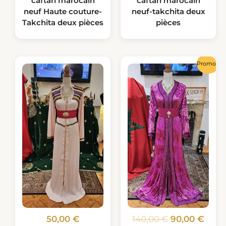
caftan marocain
caftan marocain
neuf Haute couture-
neuf-takchita deux
Takchita deux pièces
pièces
Le
Le
Promo !
prix
prix
initial
actu
était :
est :
140,00 €.
90,0
50,00
€
140,00
€
90,00
€