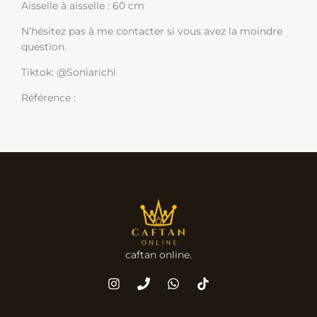
Aisselle à aisselle : 60 cm
N’hésitez pas à me contacter si vous avez la moindre
question.
Tiktok: @Soniarichi
Référence :
caftan online.