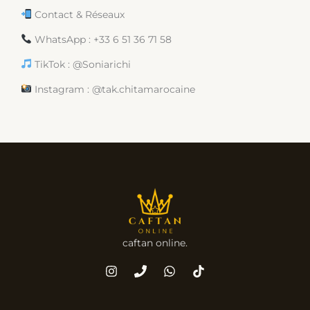
Contact & Réseaux
WhatsApp : +33 6 51 36 71 58
TikTok : @Soniarichi
Instagram : @tak.chitamarocaine
caftan online.