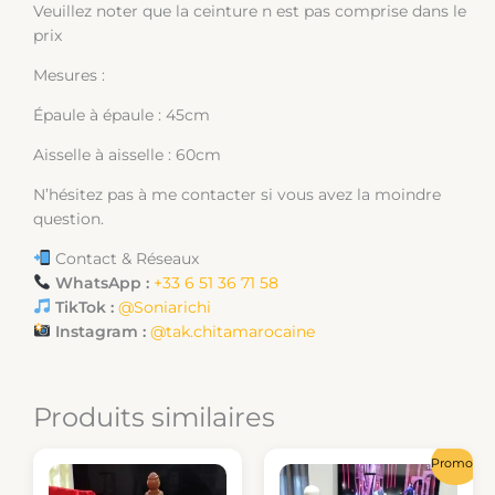
Veuillez noter que la ceinture n est pas comprise dans le
prix
Mesures :
Épaule à épaule : 45cm
Aisselle à aisselle : 60cm
N’hésitez pas à me contacter si vous avez la moindre
question.
Contact & Réseaux
WhatsApp :
+33 6 51 36 71 58
TikTok :
@Soniarichi
Instagram :
@tak.chitamarocaine
Produits similaires
Le
Le
Promo !
prix
prix