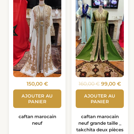
initial
actu
était :
est :
160,00 €.
99,00
150,00
€
160,00
€
99,00
€
AJOUTER AU
AJOUTER AU
PANIER
PANIER
caftan marocain
caftan marocain
neuf
neuf grande taille _
takchita deux pièces