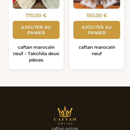
170,00
€
150,00
€
AJOUTER AU
AJOUTER AU
PANIER
PANIER
caftan marocain
caftan marocain
neuf – Takchita deux
neuf
pièces
caftan online.