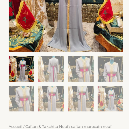
Accueil
/
Caftan & Takchita Neuf
/ caftan marocain neuf