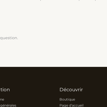
 question.
tion
Découvrir
ine
Boutique
 générales
Page d’accueil