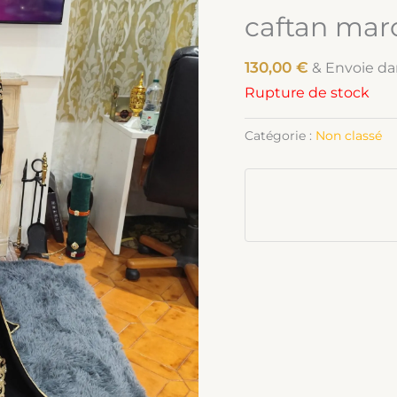
caftan mar
130,00
€
& Envoie da
Rupture de stock
Catégorie :
Non classé