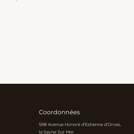
Coordonnées
598 Avenue Honoré d’Estienne d’Orves,
la Seyne Sur Mer