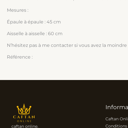
Mesures :
Épaule à épaule : 45 cm
Aisselle à aisselle : 60 cm
N’hésitez pas à me contacter si vous avez la moindre
Référence :
Informa
Caftan Onl
Conditions
caftan online.