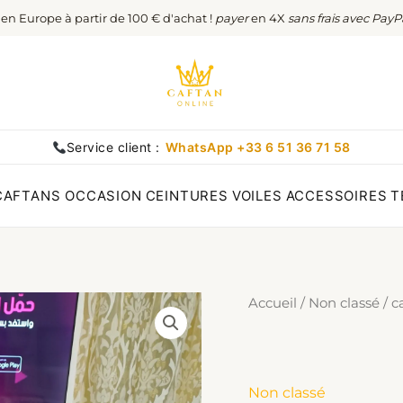
t en Europe à partir de 100 € d'achat !
payer
en 4X
sans frais avec PayP
Service client :
WhatsApp +33 6 51 36 71 58
CAFTANS OCCASION
CEINTURES
VOILES
ACCESSOIRES
T
Accueil
/
Non classé
/ c
Non classé