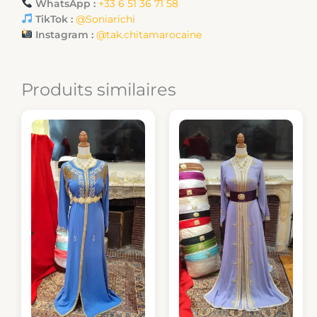
WhatsApp :
+33 6 51 36 71 58
TikTok :
@Soniarichi
Instagram :
@tak.chitamarocaine
Produits similaires