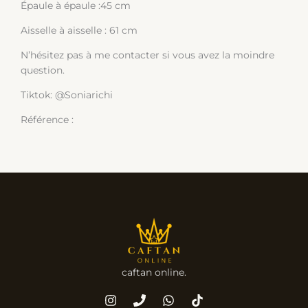
Épaule à épaule :45 cm
Aisselle à aisselle : 61 cm
N’hésitez pas à me contacter si vous avez la moindre
question.
Tiktok: @Soniarichi
Référence :
caftan online.