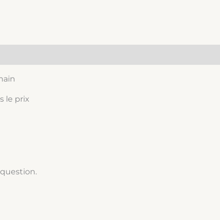
 main
 le prix
 question.