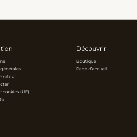
tion
Découvrir
ine
Boutique
 générales
Page d’accueil
e retour
cter
e cookies (UE)
te