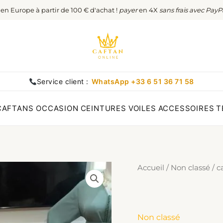
t en Europe à partir de 100 € d'achat !
payer
en 4X
sans frais avec PayP
Service client :
WhatsApp +33 6 51 36 71 58
CAFTANS OCCASION
CEINTURES
VOILES
ACCESSOIRES
T
Accueil
/
Non classé
/ c
Non classé