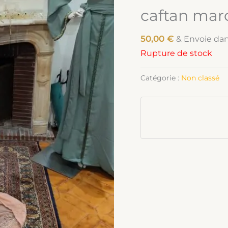
caftan mar
50,00
€
& Envoie da
Rupture de stock
Catégorie :
Non classé