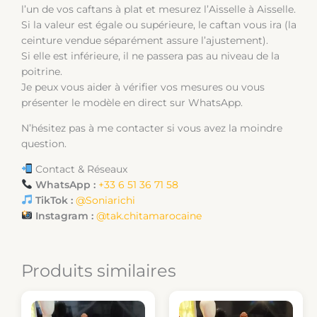
l’un de vos caftans à plat et mesurez l’Aisselle à Aisselle.
Si la valeur est égale ou supérieure, le caftan vous ira (la
ceinture vendue séparément assure l’ajustement).
Si elle est inférieure, il ne passera pas au niveau de la
poitrine.
Je peux vous aider à vérifier vos mesures ou vous
présenter le modèle en direct sur WhatsApp.
N’hésitez pas à me contacter si vous avez la moindre
question.
Contact & Réseaux
WhatsApp :
+33 6 51 36 71 58
TikTok :
@Soniarichi
Instagram :
@tak.chitamarocaine
Produits similaires