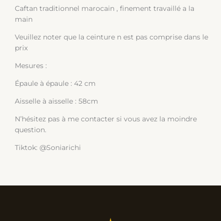
Caftan traditionnel marocain , finement travaillé a la
main
Veuillez noter que la ceinture n est pas comprise dans le
prix
Mesures :
Épaule à épaule : 42 cm
Aisselle à aisselle : 58cm
N’hésitez pas à me contacter si vous avez la moindre
question.
Tiktok: @Soniarichi