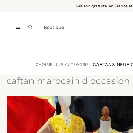
Aller
livraison gratuite, en France e
au
contenu
Rechercher
Boutique
CAFTANS NEUF
CHOISIR UNE CATÉGORIE
caftan marocain d occasion