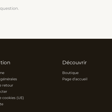
 question.
tion
Découvrir
ine
Boutique
 générales
Page d’accueil
e retour
cter
e cookies (UE)
te