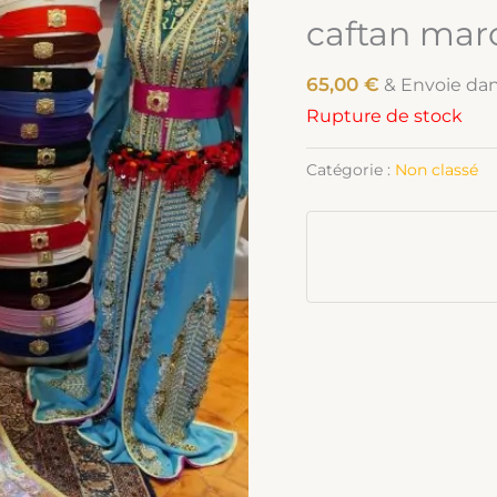
caftan mar
65,00
€
& Envoie da
Rupture de stock
Catégorie :
Non classé