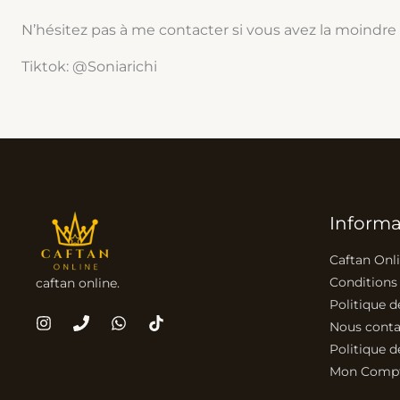
N’hésitez pas à me contacter si vous avez la moindre
Tiktok: @Soniarichi
Informa
Caftan Onl
Conditions
caftan online.
Politique d
Nous conta
Politique d
Mon Comp