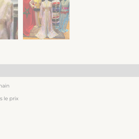
 main
 le prix