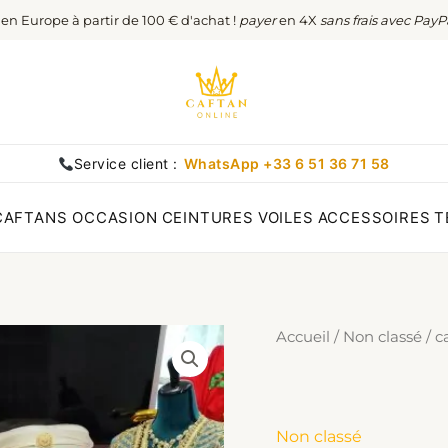
t en Europe à partir de 100 € d'achat !
payer
en 4X
sans frais avec PayP
Service client :
WhatsApp +33 6 51 36 71 58
CAFTANS OCCASION
CEINTURES
VOILES
ACCESSOIRES
T
Accueil
/
Non classé
/ c
Non classé