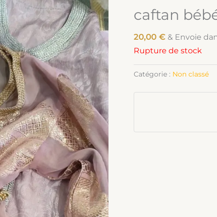
caftan béb
20,00
€
& Envoie da
Rupture de stock
Catégorie :
Non classé