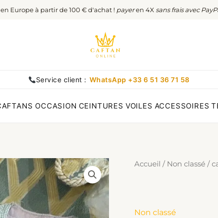
t en Europe à partir de 100 € d'achat !
payer
en 4X
sans frais avec PayP
Service client :
WhatsApp +33 6 51 36 71 58
CAFTANS OCCASION
CEINTURES
VOILES
ACCESSOIRES
T
Accueil
/
Non classé
/ c
Non classé