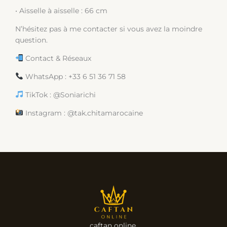
• Aisselle à aisselle : 66 cm
N’hésitez pas à me contacter si vous avez la moindre
question.
Contact & Réseaux
WhatsApp : +33 6 51 36 71 58
TikTok : @Soniarichi
Instagram : @tak.chitamarocaine
caftan online.