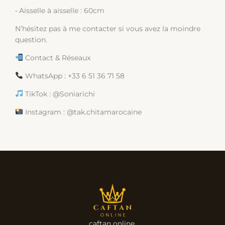
• Aisselle à aisselle : 60cm
N’hésitez pas à me contacter si vous avez la moindre
question.
Contact & Réseaux
WhatsApp : +33 6 51 36 71 58
TikTok : @Soniarichi
Instagram : @tak.chitamarocaine
caftan online.