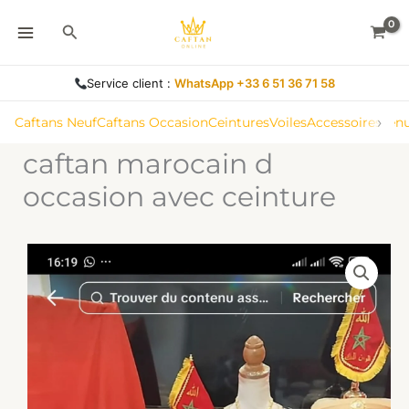
Aller
Rechercher
au
contenu
Service client :
WhatsApp +33 6 51 36 71 58
›
Caftans Neuf
Caftans Occasion
Ceintures
Voiles
Accessoires
Ten
caftan marocain d
occasion avec ceinture