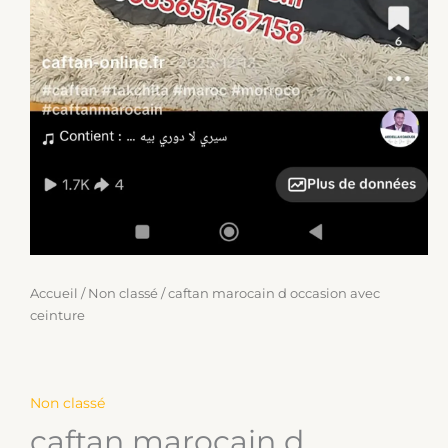
Accueil
/
Non classé
/ caftan marocain d occasion avec
ceinture
Non classé
caftan marocain d