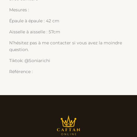
Mesures :
Épaule à épaule : 42 cm
Aisselle à aisselle : 57cm
N’hésitez pas à me contacter si vous avez la moindre
question.
Tiktok: @Soniarichi
Référence :